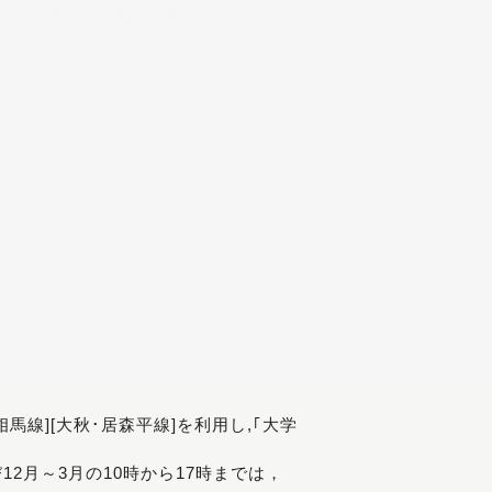
[相馬線][大秋･居森平線]を利用し,｢大学
び12月～3月の10時から17時までは，