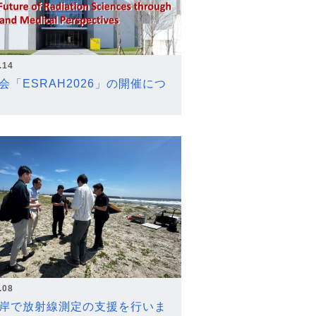
.14
会「ESRAH2026」の開催につ
.08
岸で放射線測定の支援を行いま