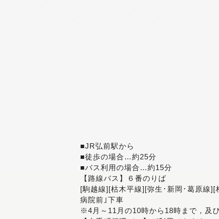
■JR弘前駅から
■徒歩の場合…約25分
■バス利用の場合…約15分
【路線バス】６番のりば
[駒越線][枯木平線][弥生･新岡･葛原線]
病院前｣下車
※4月～11月の10時から18時まで，及