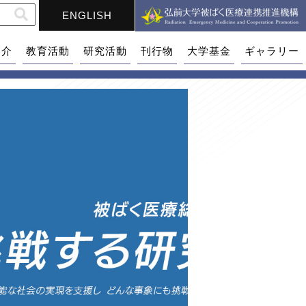
ENGLISH
紹介
教育活動
研究活動
刊行物
大学基金
ギャラリー