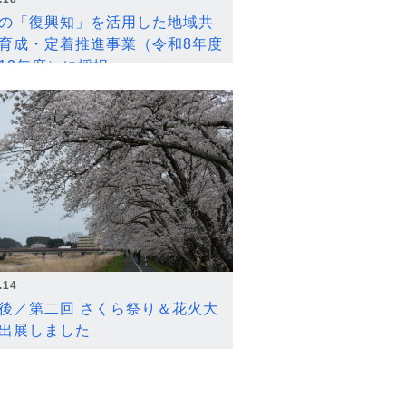
の「復興知」を活用した地域共
育成・定着推進事業（令和8年度
12年度）に採択
.14
後／第二回 さくら祭り＆花火大
出展しました