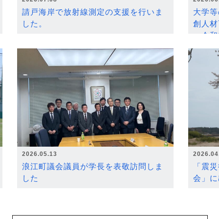
請戸海岸で放射線測定の支援を行いま
大学等
した。
創人材
～令和
2026.05.13
2026.04
浪江町議会議員が学長を表敬訪問しま
「震災
した
会」に