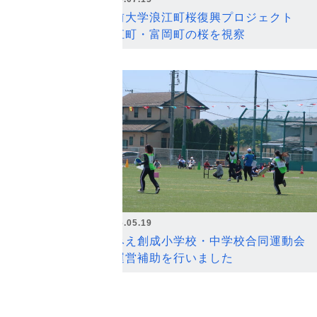
弘前大学浪江町桜復興プロジェクト
浪江町・富岡町の桜を視察
2026.05.19
なみえ創成小学校・中学校合同運動会
の運営補助を行いました