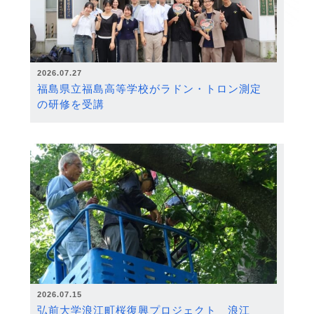
2026.07.27
福島県立福島高等学校がラドン・トロン測定
の研修を受講
2026.07.15
弘前大学浪江町桜復興プロジェクト 浪江