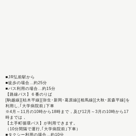
■JR弘前駅から
■徒歩の場合…約25分
■バス利用の場合…約15分
【路線バス】６番のりば
[駒越線][枯木平線][弥生･新岡･葛原線][相馬線][大秋･居森平線]を
利用し,｢大学病院前｣下車
※4月～11月の10時から18時まで，及び12月～3月の10時から17
時までは，
【土手町循環バス】が利用できます。
（10分間隔で運行,｢大学病院前｣下車）
■タクシー利用の場合…約10分