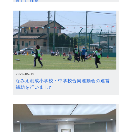
度）に採択
2026.05.19
なみえ創成小学校・中学校合同運動会の運営
補助を行いました