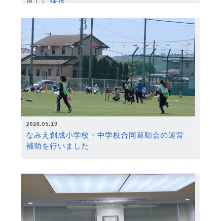
度）に採択
2026.05.19
なみえ創成小学校・中学校合同運動会の運営
補助を行いました