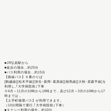
■JR弘前駅から
■徒歩の場合…約25分
■バス利用の場合…約15分
【路線バス】６番のりば
[駒越線][枯木平線][弥生･新岡･葛原線][相馬線][大秋･居森平線]を
利用し,｢大学病院前｣下車
※4月～11月の10時から18時まで，及び12月～3月の10時から17
時までは，
【土手町循環バス】が利用できます。
（10分間隔で運行,｢大学病院前｣下車）
■タクシー利用の場合…約10分