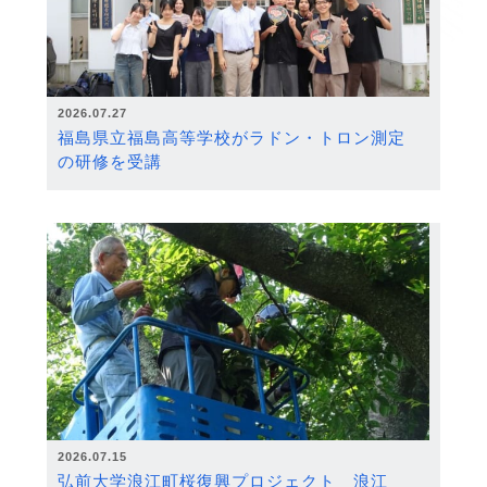
2026.07.27
福島県立福島高等学校がラドン・トロン測定
の研修を受講
2026.07.15
弘前大学浪江町桜復興プロジェクト 浪江