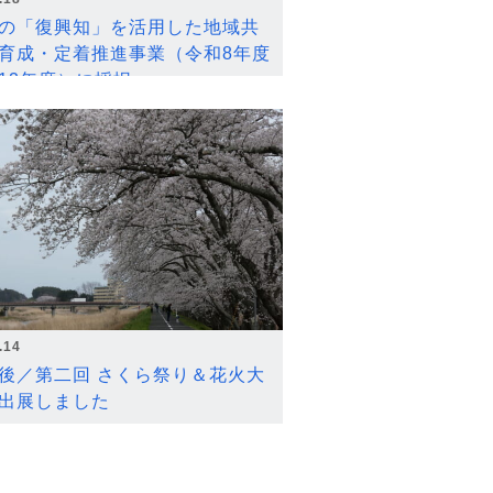
の「復興知」を活用した地域共
育成・定着推進事業（令和8年度
12年度）に採択
.14
後／第二回 さくら祭り＆花火大
出展しました