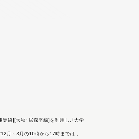
[相馬線][大秋･居森平線]を利用し,｢大学
び12月～3月の10時から17時までは，