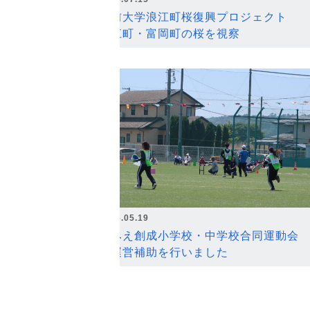
弘前大学浪江町桜復興プロジェクト
浪江町・富岡町の桜を視察
2026.05.19
なみえ創成小学校・中学校合同運動会
の運営補助を行いました