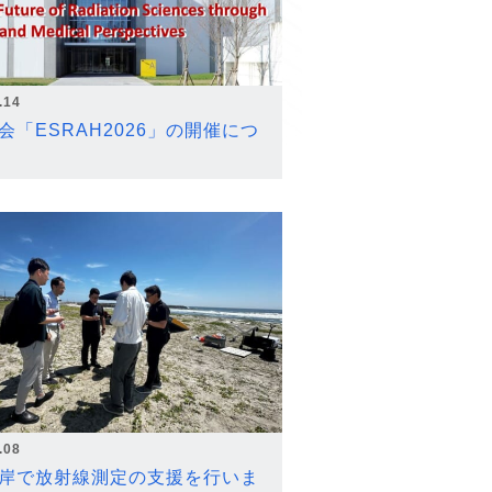
.14
会「ESRAH2026」の開催につ
.08
岸で放射線測定の支援を行いま