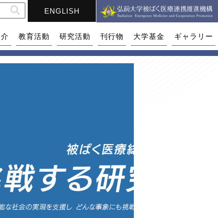
ENGLISH
紹介
教育活動
研究活動
刊行物
大学基金
ギャラリー