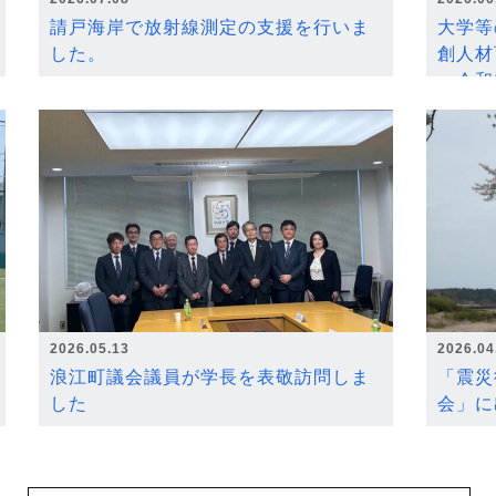
請戸海岸で放射線測定の支援を行いま
大学等
した。
創人材
～令和
2026.05.13
2026.04
浪江町議会議員が学長を表敬訪問しま
「震災
した
会」に