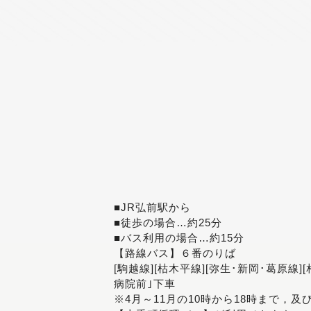
■JR弘前駅から
■徒歩の場合…約25分
■バス利用の場合…約15分
【路線バス】６番のりば
[駒越線][枯木平線][弥生･新岡･葛原線]
病院前｣下車
※4月～11月の10時から18時まで，及