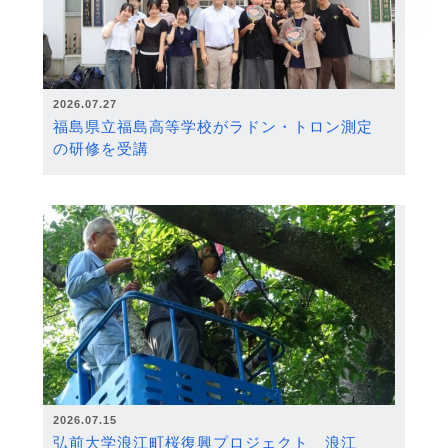
2026.07.27
福島県立福島高等学校がラドン・トロン測定
の研修を受講
2026.07.15
弘前大学浪江町桜復興プロジェクト 浪江