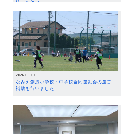
度）に採択
2026.05.19
なみえ創成小学校・中学校合同運動会の運営
補助を行いました