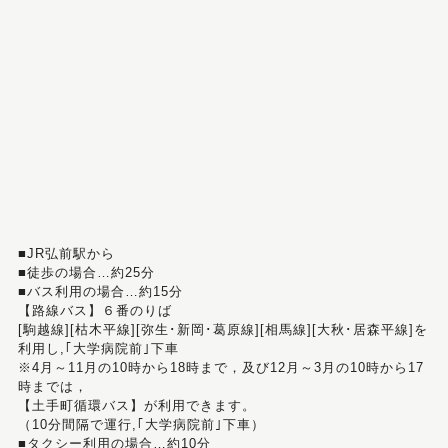
■JR弘前駅から
■徒歩の場合…約25分
■バス利用の場合…約15分
【路線バス】６番のりば
[駒越線][枯木平線][弥生･新岡･葛原線][相馬線][大秋･居森平線]を
利用し,｢大学病院前｣下車
※4月～11月の10時から18時まで，及び12月～3月の10時から17
時までは，
【土手町循環バス】が利用できます。
（10分間隔で運行,｢大学病院前｣下車）
■タクシー利用の場合…約10分