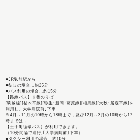
■JR弘前駅から
■徒歩の場合…約25分
■バス利用の場合…約15分
【路線バス】６番のりば
[駒越線][枯木平線][弥生･新岡･葛原線][相馬線][大秋･居森平線]を
利用し,｢大学病院前｣下車
※4月～11月の10時から18時まで，及び12月～3月の10時から17
時までは，
【土手町循環バス】が利用できます。
（10分間隔で運行,｢大学病院前｣下車）
■タクシー利用の場合…約10分