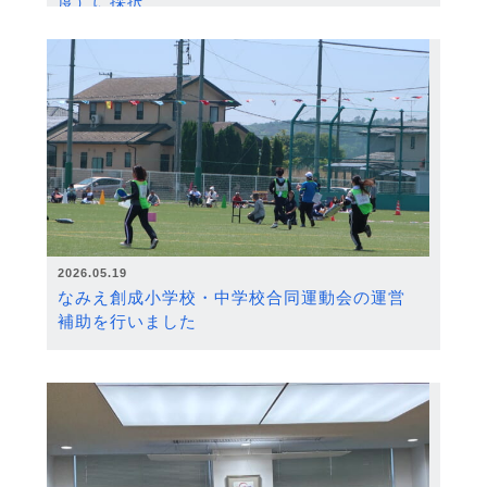
度）に採択
2026.05.19
なみえ創成小学校・中学校合同運動会の運営
補助を行いました