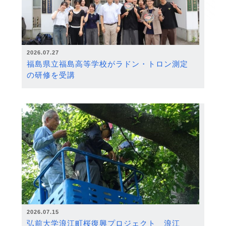
2026.07.27
福島県立福島高等学校がラドン・トロン測定
の研修を受講
2026.07.15
弘前大学浪江町桜復興プロジェクト 浪江