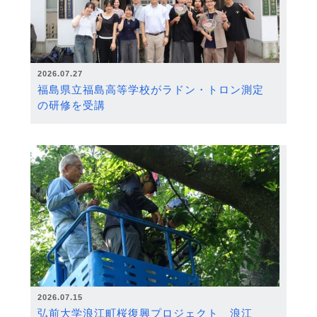
2026.07.27
福島県立福島高等学校がラドン・トロン測定
の研修を受講
2026.07.15
弘前大学浪江町桜復興プロジェクト 浪江