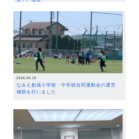
度）に採択
2026.05.19
なみえ創成小学校・中学校合同運動会の運営
補助を行いました