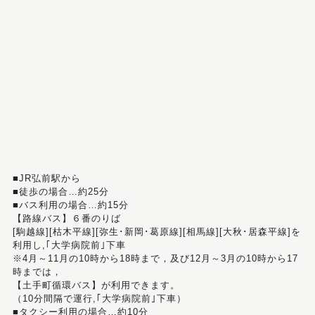
■JR弘前駅から
■徒歩の場合…約25分
■バス利用の場合…約15分
【路線バス】６番のりば
[駒越線][枯木平線][弥生･新岡･葛原線][相馬線][大秋･居森平線]を
利用し,｢大学病院前｣下車
※4月～11月の10時から18時まで，及び12月～3月の10時から17
時までは，
【土手町循環バス】が利用できます。
（10分間隔で運行,｢大学病院前｣下車）
■タクシー利用の場合…約10分