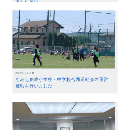
度）に採択
2026.05.19
なみえ創成小学校・中学校合同運動会の運営
補助を行いました