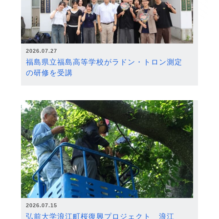
2026.07.27
福島県立福島高等学校がラドン・トロン測定
の研修を受講
2026.07.15
弘前大学浪江町桜復興プロジェクト 浪江