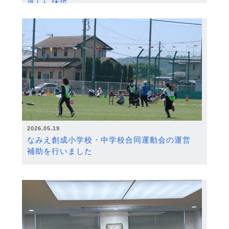
度）に採択
2026.05.19
なみえ創成小学校・中学校合同運動会の運営
補助を行いました