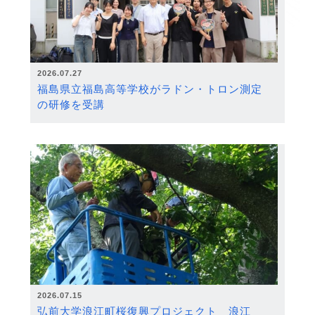
2026.07.27
福島県立福島高等学校がラドン・トロン測定
の研修を受講
2026.07.15
弘前大学浪江町桜復興プロジェクト 浪江