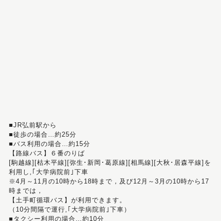
■JR弘前駅から
■徒歩の場合…約25分
■バス利用の場合…約15分
【路線バス】６番のりば
[駒越線][枯木平線][弥生･新岡･葛原線][相馬線][大秋･居森平線]を
利用し,｢大学病院前｣下車
※4月～11月の10時から18時まで，及び12月～3月の10時から17
時までは，
【土手町循環バス】が利用できます。
（10分間隔で運行,｢大学病院前｣下車）
■タクシー利用の場合…約10分