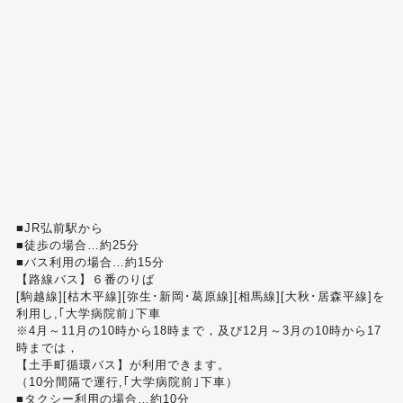
■JR弘前駅から
■徒歩の場合…約25分
■バス利用の場合…約15分
【路線バス】６番のりば
[駒越線][枯木平線][弥生･新岡･葛原線][相馬線][大秋･居森平線]を
利用し,｢大学病院前｣下車
※4月～11月の10時から18時まで，及び12月～3月の10時から17
時までは，
【土手町循環バス】が利用できます。
（10分間隔で運行,｢大学病院前｣下車）
■タクシー利用の場合…約10分