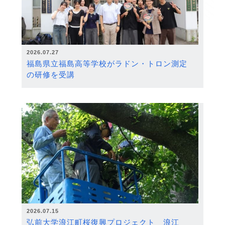
2026.07.27
福島県立福島高等学校がラドン・トロン測定
の研修を受講
2026.07.15
弘前大学浪江町桜復興プロジェクト 浪江