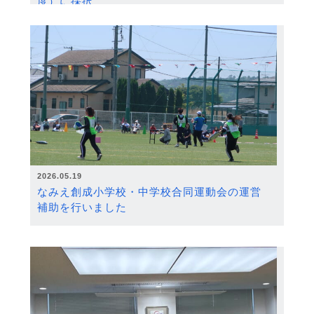
度）に採択
2026.05.19
なみえ創成小学校・中学校合同運動会の運営
補助を行いました