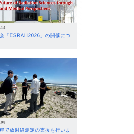
.14
会「ESRAH2026」の開催につ
.08
岸で放射線測定の支援を行いま