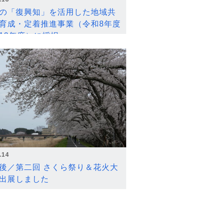
の「復興知」を活用した地域共
育成・定着推進事業（令和8年度
12年度）に採択
.14
後／第二回 さくら祭り＆花火大
出展しました