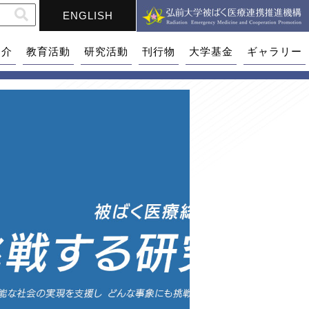
ENGLISH
紹介
教育活動
研究活動
刊行物
大学基金
ギャラリー