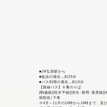
■JR弘前駅から
■徒歩の場合…約25分
■バス利用の場合…約15分
【路線バス】６番のりば
[駒越線][枯木平線][弥生･新岡･葛原線]
病院前｣下車
※4月～11月の10時から18時まで，及