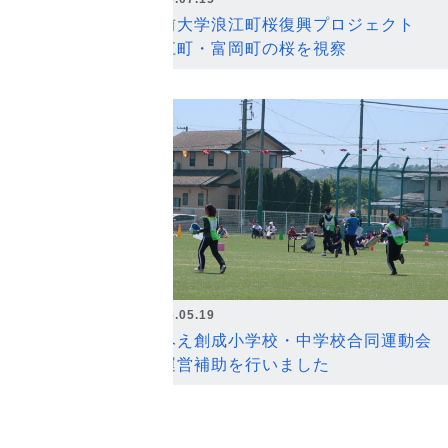
弘前大学浪江町桜復興プロジェクト
浪江町・富岡町の桜を視察
2026.05.19
なみえ創成小学校・中学校合同運動会
の運営補助を行いました