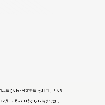
[相馬線][大秋･居森平線]を利用し,｢大学
び12月～3月の10時から17時までは，