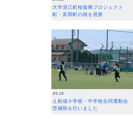
弘前大学浪江町桜復興プロジェクト
浪江町・富岡町の桜を視察
2026.05.19
なみえ創成小学校・中学校合同運動会
の運営補助を行いました