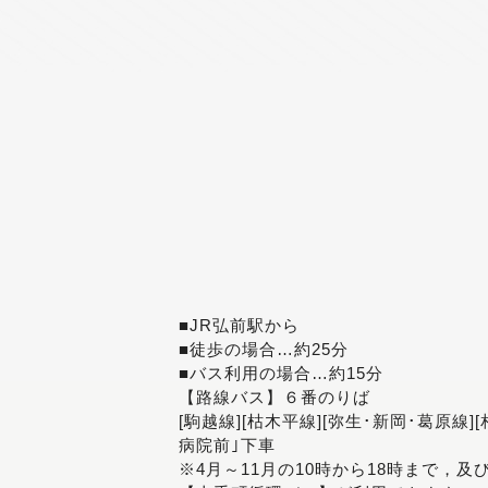
■JR弘前駅から
■徒歩の場合…約25分
■バス利用の場合…約15分
【路線バス】６番のりば
[駒越線][枯木平線][弥生･新岡･葛原線]
病院前｣下車
※4月～11月の10時から18時まで，及