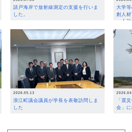
請戸海岸で放射線測定の支援を行いま
大学等
した。
創人材
～令和
2026.05.13
2026.04
浪江町議会議員が学長を表敬訪問しま
「震災
した
会」に