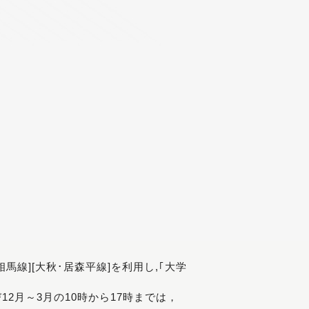
[相馬線][大秋･居森平線]を利用し,｢大学
び12月～3月の10時から17時までは，