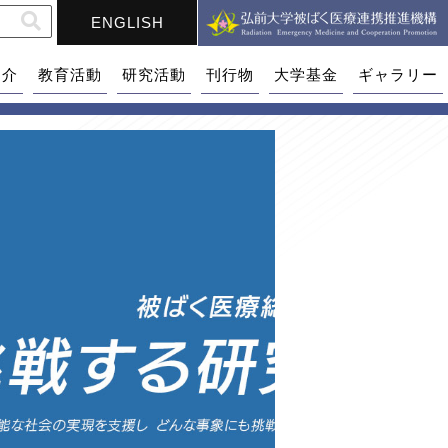
ENGLISH
紹介
教育活動
研究活動
刊行物
大学基金
ギャラリー