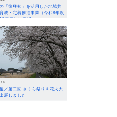
の「復興知」を活用した地域共
育成・定着推進事業（令和8年度
12年度）に採択
.14
後／第二回 さくら祭り＆花火大
出展しました