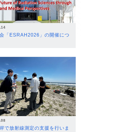
.14
会「ESRAH2026」の開催につ
.08
岸で放射線測定の支援を行いま