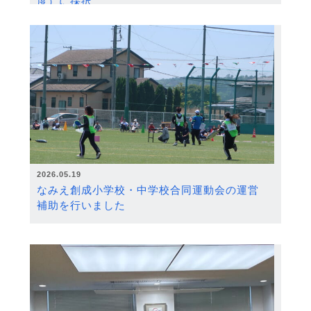
度）に採択
2026.05.19
なみえ創成小学校・中学校合同運動会の運営
補助を行いました