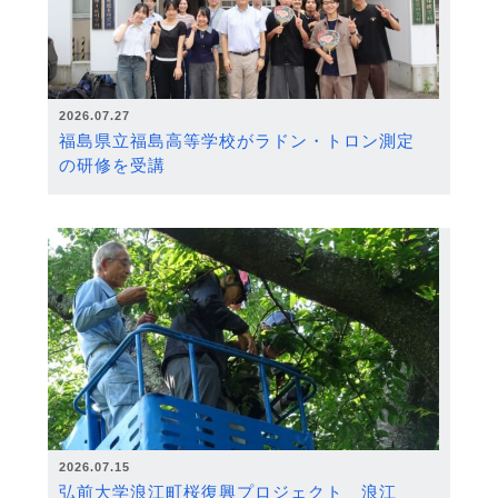
2026.07.27
福島県立福島高等学校がラドン・トロン測定
の研修を受講
2026.07.15
弘前大学浪江町桜復興プロジェクト 浪江