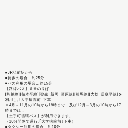
■JR弘前駅から
■徒歩の場合…約25分
■バス利用の場合…約15分
【路線バス】６番のりば
[駒越線][枯木平線][弥生･新岡･葛原線][相馬線][大秋･居森平線]を
利用し,｢大学病院前｣下車
※4月～11月の10時から18時まで，及び12月～3月の10時から17
時までは，
【土手町循環バス】が利用できます。
（10分間隔で運行,｢大学病院前｣下車）
■タクシー利用の場合…約10分