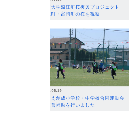
弘前大学浪江町桜復興プロジェクト
浪江町・富岡町の桜を視察
2026.05.19
なみえ創成小学校・中学校合同運動会
の運営補助を行いました