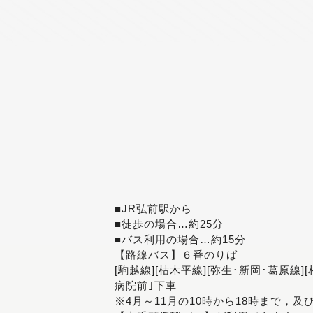
■JR弘前駅から
■徒歩の場合…約25分
■バス利用の場合…約15分
【路線バス】６番のりば
[駒越線][枯木平線][弥生･新岡･葛原線]
病院前｣下車
※4月～11月の10時から18時まで，及