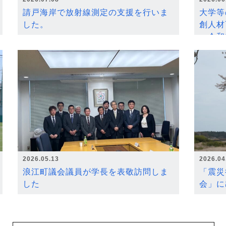
請戸海岸で放射線測定の支援を行いま
大学等
した。
創人材
～令和
2026.05.13
2026.04
浪江町議会議員が学長を表敬訪問しま
「震災
した
会」に