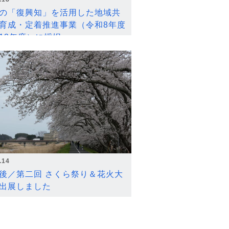
の「復興知」を活用した地域共
育成・定着推進事業（令和8年度
12年度）に採択
.14
後／第二回 さくら祭り＆花火大
出展しました