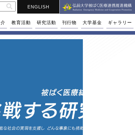
ENGLISH
紹介
教育活動
研究活動
刊行物
大学基金
ギャラリー