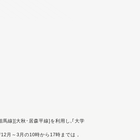
[相馬線][大秋･居森平線]を利用し,｢大学
び12月～3月の10時から17時までは，