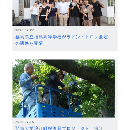
2026.07.27
福島県立福島高等学校がラドン・トロン測定
の研修を受講
2026.07.15
弘前大学浪江町桜復興プロジェクト 浪江