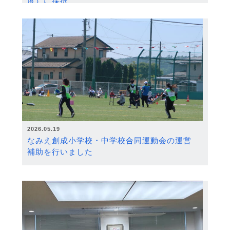
度）に採択
2026.05.19
なみえ創成小学校・中学校合同運動会の運営
補助を行いました