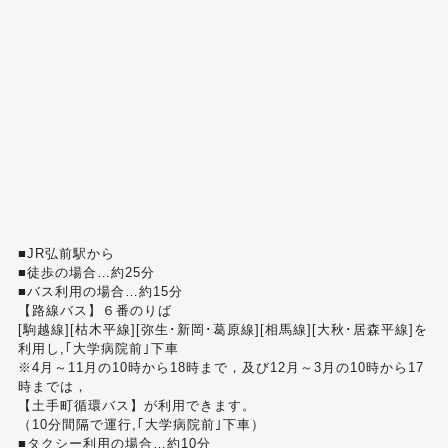
■JR弘前駅から
■徒歩の場合…約25分
■バス利用の場合…約15分
【路線バス】６番のりば
[駒越線][枯木平線][弥生･新岡･葛原線][相馬線][大秋･居森平線]を
利用し,｢大学病院前｣下車
※4月～11月の10時から18時まで，及び12月～3月の10時から17
時までは，
【土手町循環バス】が利用できます。
（10分間隔で運行,｢大学病院前｣下車）
■タクシー利用の場合…約10分