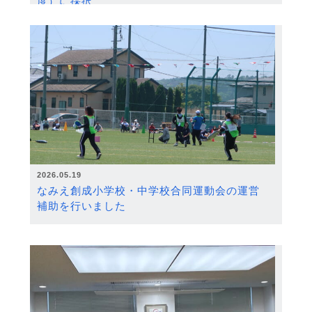
度）に採択
2026.05.19
なみえ創成小学校・中学校合同運動会の運営
補助を行いました