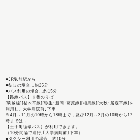
■JR弘前駅から
■徒歩の場合…約25分
■バス利用の場合…約15分
【路線バス】６番のりば
[駒越線][枯木平線][弥生･新岡･葛原線][相馬線][大秋･居森平線]を
利用し,｢大学病院前｣下車
※4月～11月の10時から18時まで，及び12月～3月の10時から17
時までは，
【土手町循環バス】が利用できます。
（10分間隔で運行,｢大学病院前｣下車）
■タクシー利用の場合…約10分