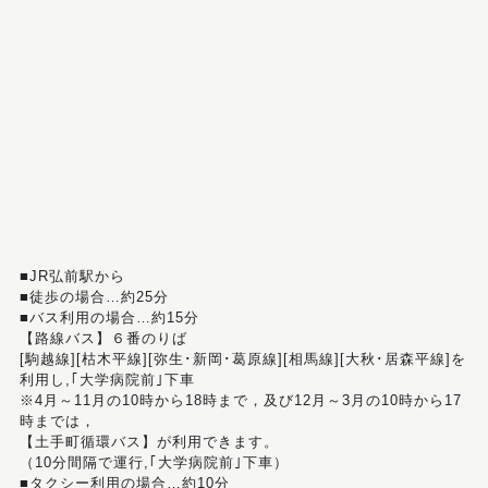
■JR弘前駅から
■徒歩の場合…約25分
■バス利用の場合…約15分
【路線バス】６番のりば
[駒越線][枯木平線][弥生･新岡･葛原線][相馬線][大秋･居森平線]を
利用し,｢大学病院前｣下車
※4月～11月の10時から18時まで，及び12月～3月の10時から17
時までは，
【土手町循環バス】が利用できます。
（10分間隔で運行,｢大学病院前｣下車）
■タクシー利用の場合…約10分