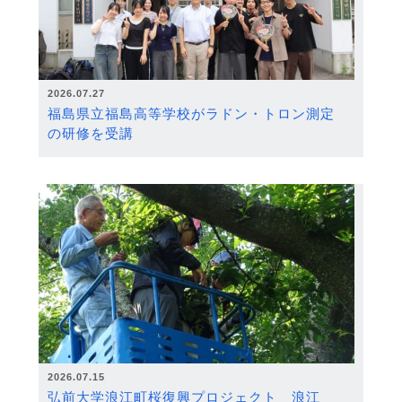
2026.07.27
福島県立福島高等学校がラドン・トロン測定
の研修を受講
2026.07.15
弘前大学浪江町桜復興プロジェクト 浪江