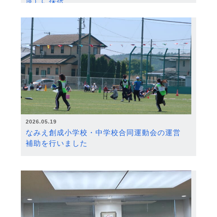
度）に採択
2026.05.19
なみえ創成小学校・中学校合同運動会の運営
補助を行いました