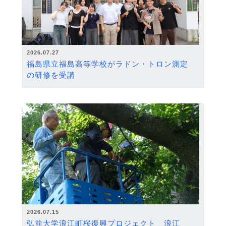
2026.07.27
福島県立福島高等学校がラドン・トロン測定
の研修を受講
2026.07.15
弘前大学浪江町桜復興プロジェクト 浪江