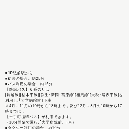
■JR弘前駅から
■徒歩の場合…約25分
■バス利用の場合…約15分
【路線バス】６番のりば
[駒越線][枯木平線][弥生･新岡･葛原線][相馬線][大秋･居森平線]を
利用し,｢大学病院前｣下車
※4月～11月の10時から18時まで，及び12月～3月の10時から17
時までは，
【土手町循環バス】が利用できます。
（10分間隔で運行,｢大学病院前｣下車）
■タクシー利用の場合…約10分