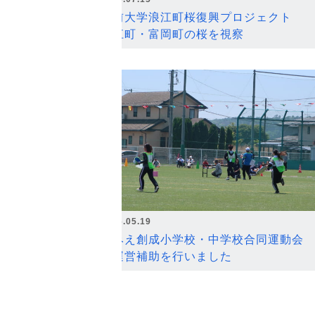
弘前大学浪江町桜復興プロジェクト
浪江町・富岡町の桜を視察
2026.05.19
なみえ創成小学校・中学校合同運動会
の運営補助を行いました