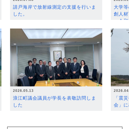
請戸海岸で放射線測定の支援を行いま
大学等
した。
創人材
～令和
2026.05.13
2026.04
浪江町議会議員が学長を表敬訪問しま
「震災
した
会」に