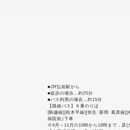
■JR弘前駅から
■徒歩の場合…約25分
■バス利用の場合…約15分
【路線バス】６番のりば
[駒越線][枯木平線][弥生･新岡･葛原線]
病院前｣下車
※4月～11月の10時から18時まで，及