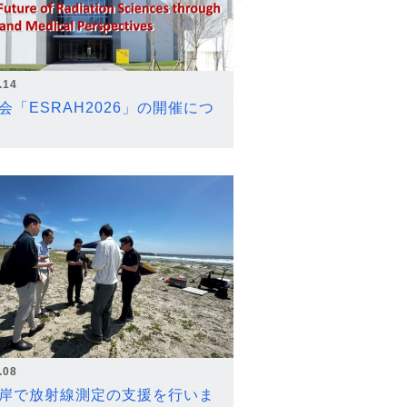
.14
会「ESRAH2026」の開催につ
.08
岸で放射線測定の支援を行いま