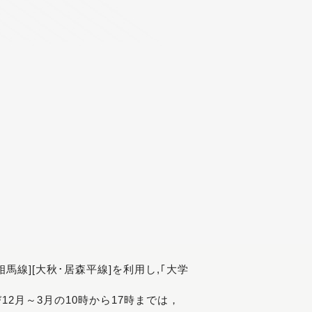
[相馬線][大秋･居森平線]を利用し,｢大学
び12月～3月の10時から17時までは，