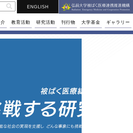
ENGLISH
紹介
教育活動
研究活動
刊行物
大学基金
ギャラリー