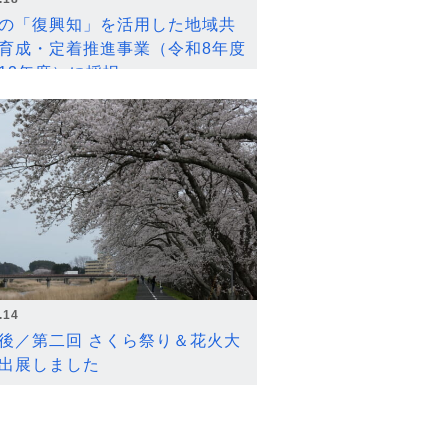
の「復興知」を活用した地域共
育成・定着推進事業（令和8年度
12年度）に採択
.14
後／第二回 さくら祭り＆花火大
出展しました