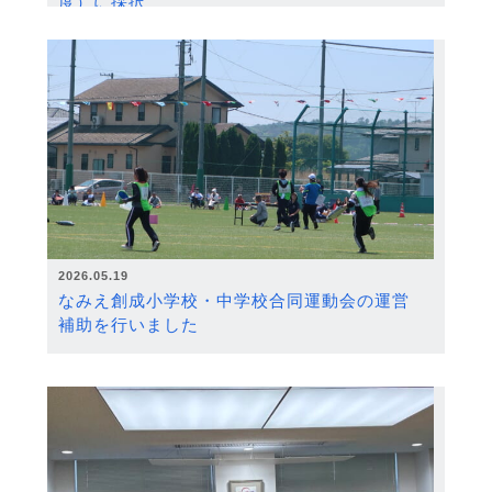
度）に採択
2026.05.19
なみえ創成小学校・中学校合同運動会の運営
補助を行いました