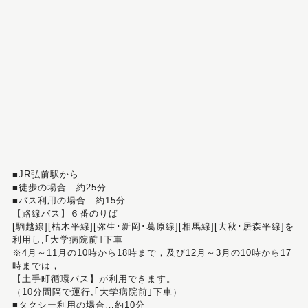
■JR弘前駅から
■徒歩の場合…約25分
■バス利用の場合…約15分
【路線バス】６番のりば
[駒越線][枯木平線][弥生･新岡･葛原線][相馬線][大秋･居森平線]を
利用し,｢大学病院前｣下車
※4月～11月の10時から18時まで，及び12月～3月の10時から17
時までは，
【土手町循環バス】が利用できます。
（10分間隔で運行,｢大学病院前｣下車）
■タクシー利用の場合…約10分