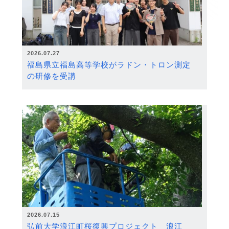
2026.07.27
福島県立福島高等学校がラドン・トロン測定
の研修を受講
2026.07.15
弘前大学浪江町桜復興プロジェクト 浪江