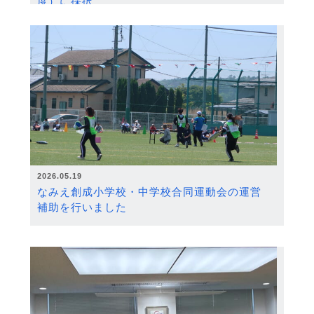
度）に採択
2026.05.19
なみえ創成小学校・中学校合同運動会の運営
補助を行いました