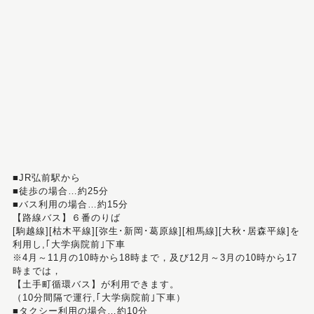
■JR弘前駅から
■徒歩の場合…約25分
■バス利用の場合…約15分
【路線バス】６番のりば
[駒越線][枯木平線][弥生･新岡･葛原線][相馬線][大秋･居森平線]を
利用し,｢大学病院前｣下車
※4月～11月の10時から18時まで，及び12月～3月の10時から17
時までは，
【土手町循環バス】が利用できます。
（10分間隔で運行,｢大学病院前｣下車）
■タクシー利用の場合…約10分