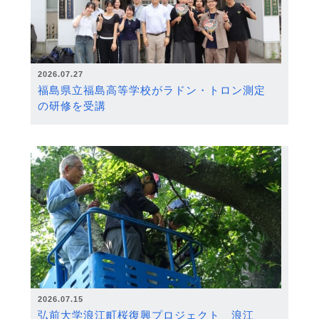
2026.07.27
福島県立福島高等学校がラドン・トロン測定
の研修を受講
2026.07.15
弘前大学浪江町桜復興プロジェクト 浪江