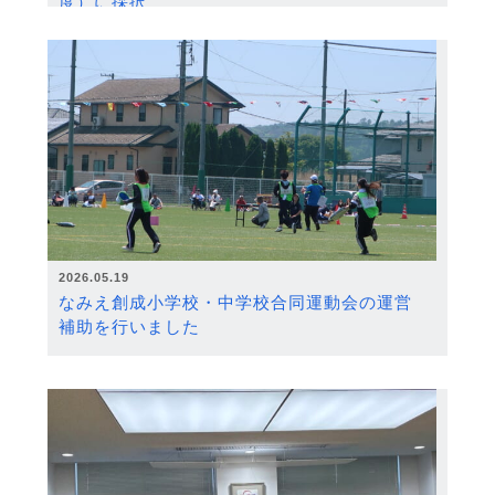
度）に採択
2026.05.19
なみえ創成小学校・中学校合同運動会の運営
補助を行いました