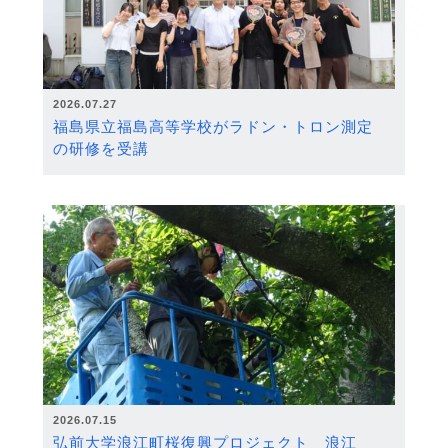
2026.07.27
福島県立福島高等学校がラドン・トロン測定
の研修を受講
2026.07.15
弘前大学浪江町桜復興プロジェクト 浪江