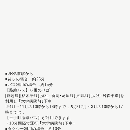
■JR弘前駅から
■徒歩の場合…約25分
■バス利用の場合…約15分
【路線バス】６番のりば
[駒越線][枯木平線][弥生･新岡･葛原線][相馬線][大秋･居森平線]を
利用し,｢大学病院前｣下車
※4月～11月の10時から18時まで，及び12月～3月の10時から17
時までは，
【土手町循環バス】が利用できます。
（10分間隔で運行,｢大学病院前｣下車）
■タクシー利用の場合…約10分