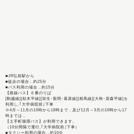
■JR弘前駅から
■徒歩の場合…約25分
■バス利用の場合…約15分
【路線バス】６番のりば
[駒越線][枯木平線][弥生･新岡･葛原線][相馬線][大秋･居森平線]を
利用し,｢大学病院前｣下車
※4月～11月の10時から18時まで，及び12月～3月の10時から17
時までは，
【土手町循環バス】が利用できます。
（10分間隔で運行,｢大学病院前｣下車）
■タクシー利用の場合…約10分