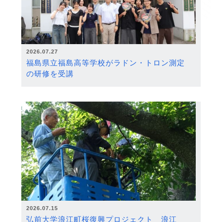
2026.07.27
福島県立福島高等学校がラドン・トロン測定
の研修を受講
2026.07.15
弘前大学浪江町桜復興プロジェクト 浪江