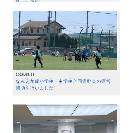
度）に採択
2026.05.19
なみえ創成小学校・中学校合同運動会の運営
補助を行いました