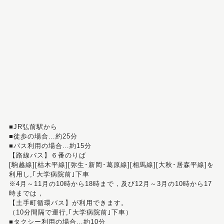
■JR弘前駅から
■徒歩の場合…約25分
■バス利用の場合…約15分
【路線バス】６番のりば
[駒越線][枯木平線][弥生･新岡･葛原線][相馬線][大秋･居森平線]を
利用し,｢大学病院前｣下車
※4月～11月の10時から18時まで，及び12月～3月の10時から17
時までは，
【土手町循環バス】が利用できます。
（10分間隔で運行,｢大学病院前｣下車）
■タクシー利用の場合…約10分