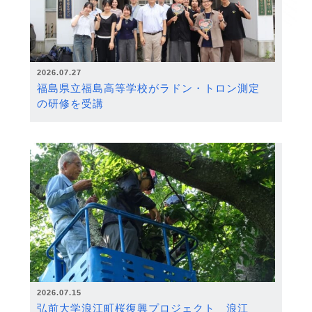
2026.07.27
福島県立福島高等学校がラドン・トロン測定
の研修を受講
2026.07.15
弘前大学浪江町桜復興プロジェクト 浪江