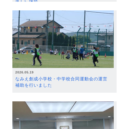
度）に採択
2026.05.19
なみえ創成小学校・中学校合同運動会の運営
補助を行いました