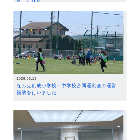
度）に採択
2026.05.19
なみえ創成小学校・中学校合同運動会の運営
補助を行いました