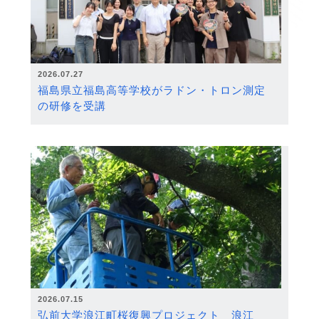
2026.07.27
福島県立福島高等学校がラドン・トロン測定
の研修を受講
2026.07.15
弘前大学浪江町桜復興プロジェクト 浪江