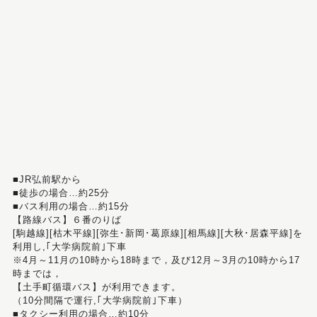
■JR弘前駅から
■徒歩の場合…約25分
■バス利用の場合…約15分
【路線バス】６番のりば
[駒越線][枯木平線][弥生･新岡･葛原線][相馬線][大秋･居森平線]を
利用し,｢大学病院前｣下車
※4月～11月の10時から18時まで，及び12月～3月の10時から17
時までは，
【土手町循環バス】が利用できます。
（10分間隔で運行,｢大学病院前｣下車）
■タクシー利用の場合…約10分