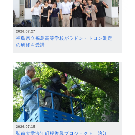
2026.07.27
福島県立福島高等学校がラドン・トロン測定
の研修を受講
2026.07.15
弘前大学浪江町桜復興プロジェクト 浪江