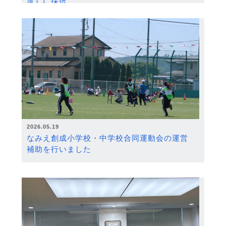
度）に採択
2026.05.19
なみえ創成小学校・中学校合同運動会の運営
補助を行いました