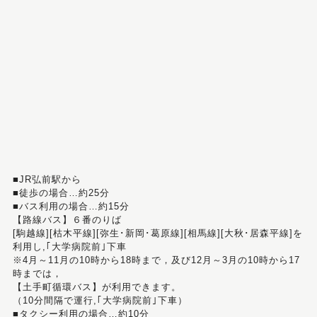
■JR弘前駅から
■徒歩の場合…約25分
■バス利用の場合…約15分
【路線バス】６番のりば
[駒越線][枯木平線][弥生･新岡･葛原線][相馬線][大秋･居森平線]を
利用し,｢大学病院前｣下車
※4月～11月の10時から18時まで，及び12月～3月の10時から17
時までは，
【土手町循環バス】が利用できます。
（10分間隔で運行,｢大学病院前｣下車）
■タクシー利用の場合…約10分