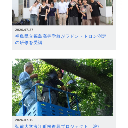
2026.07.27
福島県立福島高等学校がラドン・トロン測定
の研修を受講
2026.07.15
弘前大学浪江町桜復興プロジェクト 浪江