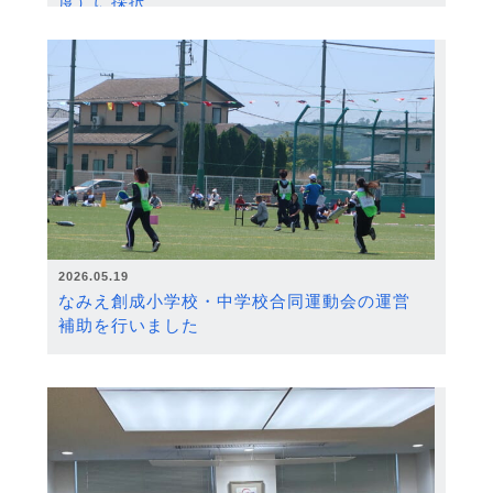
度）に採択
2026.05.19
なみえ創成小学校・中学校合同運動会の運営
補助を行いました