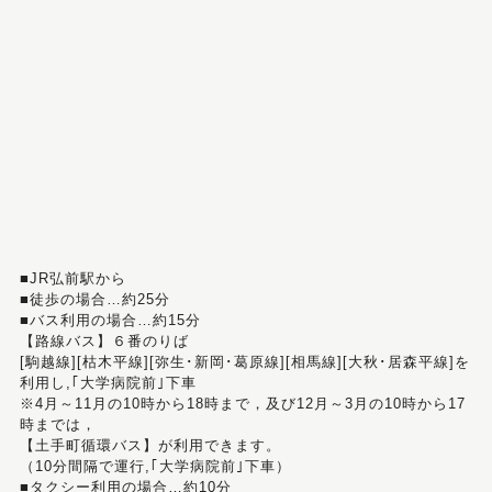
■JR弘前駅から
■徒歩の場合…約25分
■バス利用の場合…約15分
【路線バス】６番のりば
[駒越線][枯木平線][弥生･新岡･葛原線][相馬線][大秋･居森平線]を
利用し,｢大学病院前｣下車
※4月～11月の10時から18時まで，及び12月～3月の10時から17
時までは，
【土手町循環バス】が利用できます。
（10分間隔で運行,｢大学病院前｣下車）
■タクシー利用の場合…約10分