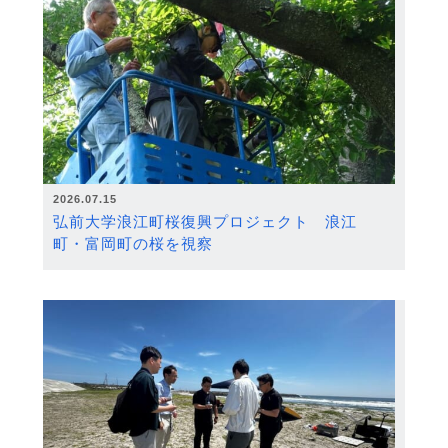
2026.07.15
弘前大学浪江町桜復興プロジェクト 浪江
町・富岡町の桜を視察