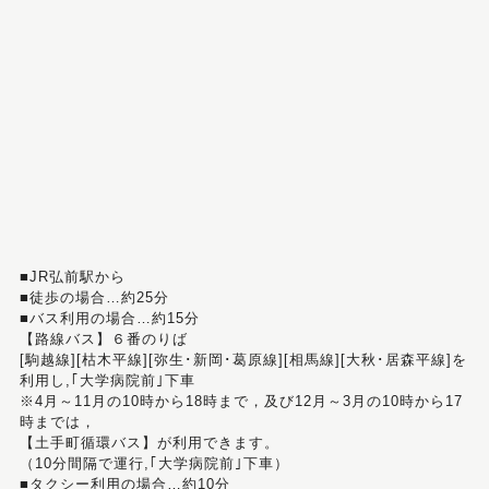
■JR弘前駅から
■徒歩の場合…約25分
■バス利用の場合…約15分
【路線バス】６番のりば
[駒越線][枯木平線][弥生･新岡･葛原線][相馬線][大秋･居森平線]を
利用し,｢大学病院前｣下車
※4月～11月の10時から18時まで，及び12月～3月の10時から17
時までは，
【土手町循環バス】が利用できます。
（10分間隔で運行,｢大学病院前｣下車）
■タクシー利用の場合…約10分