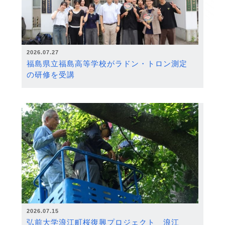
2026.07.27
福島県立福島高等学校がラドン・トロン測定
の研修を受講
2026.07.15
弘前大学浪江町桜復興プロジェクト 浪江