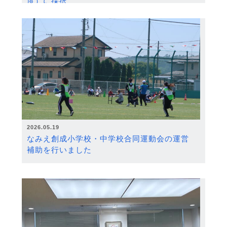
度）に採択
2026.05.19
なみえ創成小学校・中学校合同運動会の運営
補助を行いました