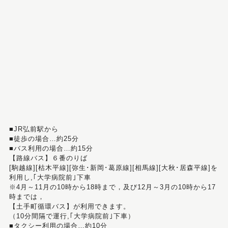
■JR弘前駅から
■徒歩の場合…約25分
■バス利用の場合…約15分
【路線バス】６番のりば
[駒越線][枯木平線][弥生･新岡･葛原線][相馬線][大秋･居森平線]を
利用し,｢大学病院前｣下車
※4月～11月の10時から18時まで，及び12月～3月の10時から17
時までは，
【土手町循環バス】が利用できます。
（10分間隔で運行,｢大学病院前｣下車）
■タクシー利用の場合…約10分