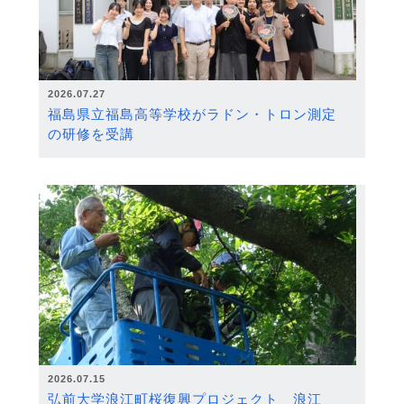
2026.07.27
福島県立福島高等学校がラドン・トロン測定
の研修を受講
2026.07.15
弘前大学浪江町桜復興プロジェクト 浪江