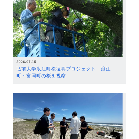
2026.07.15
弘前大学浪江町桜復興プロジェクト 浪江
町・富岡町の桜を視察