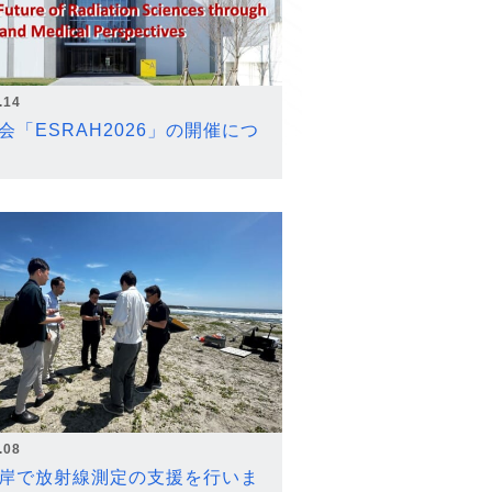
.14
会「ESRAH2026」の開催につ
.08
岸で放射線測定の支援を行いま