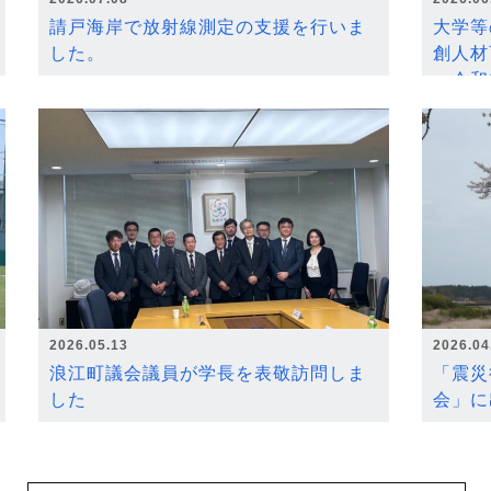
請戸海岸で放射線測定の支援を行いま
大学等
した。
創人材
～令和
2026.05.13
2026.04
浪江町議会議員が学長を表敬訪問しま
「震災
した
会」に