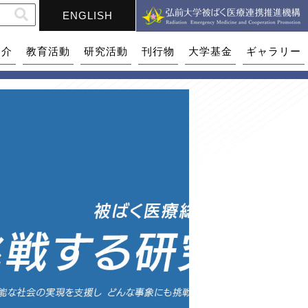
ENGLISH
紹介
教育活動
研究活動
刊行物
大学基金
ギャラリー