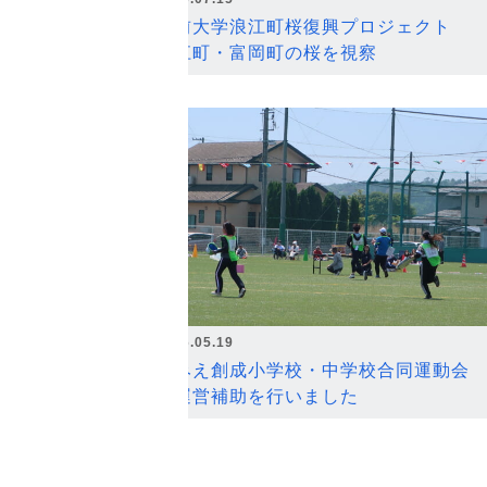
弘前大学浪江町桜復興プロジェクト
浪江町・富岡町の桜を視察
2026.05.19
なみえ創成小学校・中学校合同運動会
の運営補助を行いました