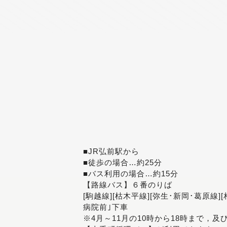
■JR弘前駅から
■徒歩の場合…約25分
■バス利用の場合…約15分
【路線バス】６番のりば
[駒越線][枯木平線][弥生･新岡･葛原線]
病院前｣下車
※4月～11月の10時から18時まで，及