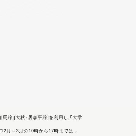
[相馬線][大秋･居森平線]を利用し,｢大学
び12月～3月の10時から17時までは，