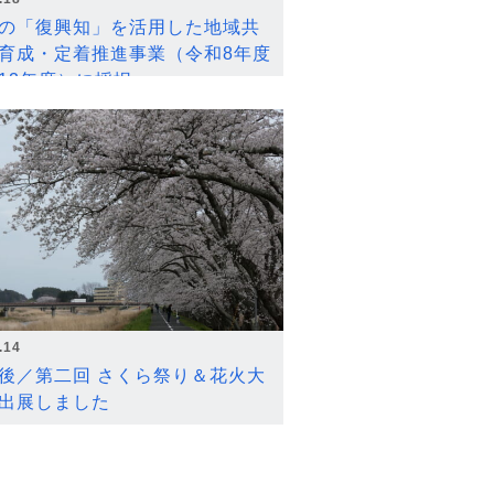
の「復興知」を活用した地域共
育成・定着推進事業（令和8年度
12年度）に採択
.14
後／第二回 さくら祭り＆花火大
出展しました