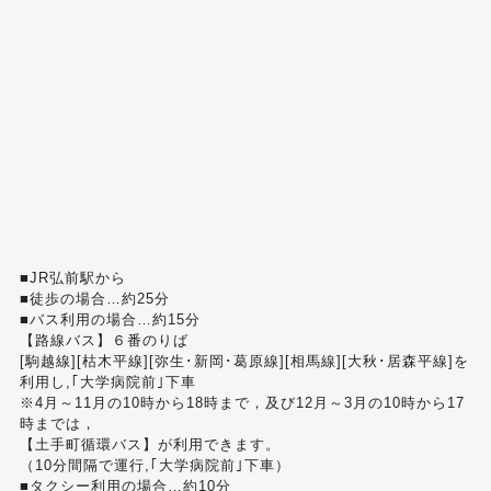
■JR弘前駅から
■徒歩の場合…約25分
■バス利用の場合…約15分
【路線バス】６番のりば
[駒越線][枯木平線][弥生･新岡･葛原線][相馬線][大秋･居森平線]を
利用し,｢大学病院前｣下車
※4月～11月の10時から18時まで，及び12月～3月の10時から17
時までは，
【土手町循環バス】が利用できます。
（10分間隔で運行,｢大学病院前｣下車）
■タクシー利用の場合…約10分