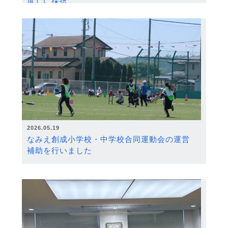
度）に採択
2026.05.19
なみえ創成小学校・中学校合同運動会の運営
補助を行いました