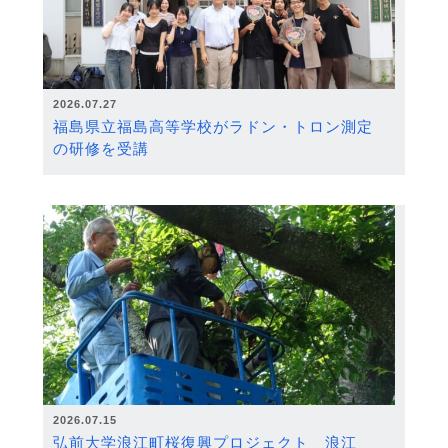
2026.07.27
福島県立福島高等学校がラドン・トロン測定
の研修を受講
2026.07.15
弘前大学浪江町桜復興プロジェクト 浪江