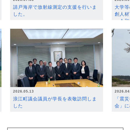
請戸海岸で放射線測定の支援を行いま
大学等
した。
創人材
～令和
2026.05.13
2026.04
浪江町議会議員が学長を表敬訪問しま
「震災
した
会」に