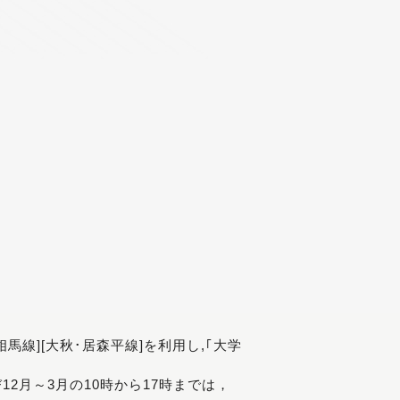
[相馬線][大秋･居森平線]を利用し,｢大学
び12月～3月の10時から17時までは，