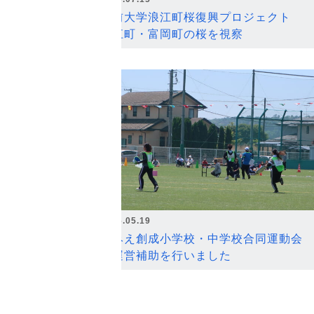
弘前大学浪江町桜復興プロジェクト
浪江町・富岡町の桜を視察
2026.05.19
なみえ創成小学校・中学校合同運動会
の運営補助を行いました