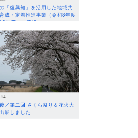
の「復興知」を活用した地域共
育成・定着推進事業（令和8年度
12年度）に採択
.14
後／第二回 さくら祭り＆花火大
出展しました