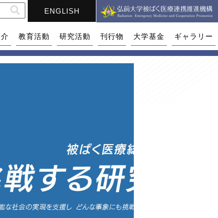
ENGLISH
紹介
教育活動
研究活動
刊行物
大学基金
ギャラリー