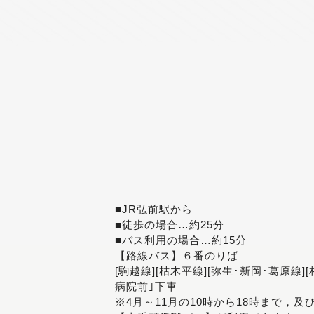
■JR弘前駅から
■徒歩の場合…約25分
■バス利用の場合…約15分
【路線バス】６番のりば
[駒越線][枯木平線][弥生･新岡･葛原線]
病院前｣下車
※4月～11月の10時から18時まで，及