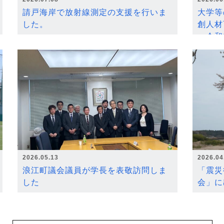
請戸海岸で放射線測定の支援を行いま
大学等
した。
創人材
～令和
2026.05.13
2026.04
浪江町議会議員が学長を表敬訪問しま
「震災
した
会」に