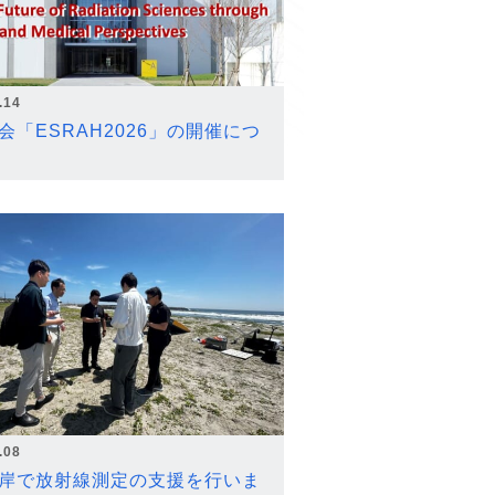
.14
会「ESRAH2026」の開催につ
.08
岸で放射線測定の支援を行いま