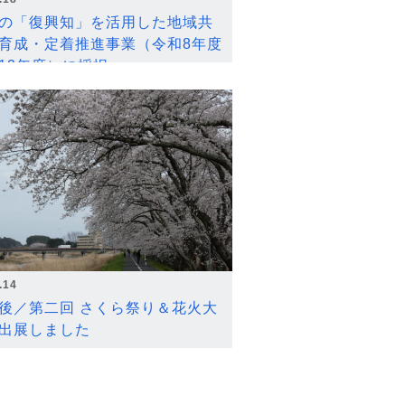
の「復興知」を活用した地域共
育成・定着推進事業（令和8年度
12年度）に採択
.14
後／第二回 さくら祭り＆花火大
出展しました