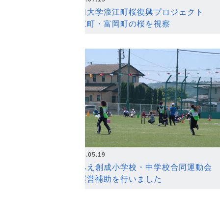
弘前大学浪江町桜復興プロジェクト
浪江町・富岡町の桜を視察
2026.05.19
なみえ創成小学校・中学校合同運動会
の運営補助を行いました