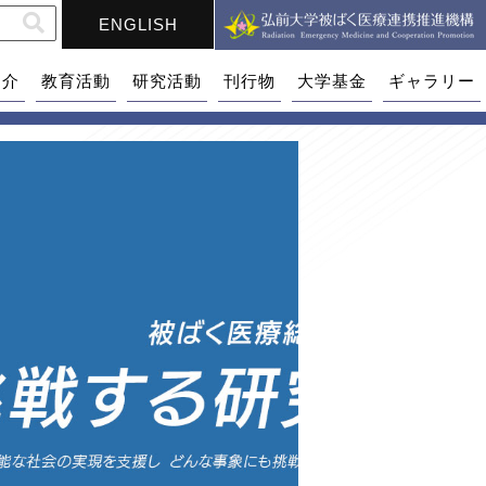
ENGLISH
紹介
教育活動
研究活動
刊行物
大学基金
ギャラリー