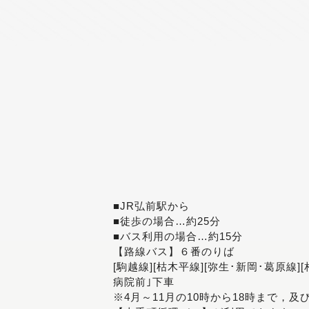
■JR弘前駅から
■徒歩の場合…約25分
■バス利用の場合…約15分
【路線バス】６番のりば
[駒越線][枯木平線][弥生･新岡･葛原線]
病院前｣下車
※4月～11月の10時から18時まで，及