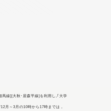
[相馬線][大秋･居森平線]を利用し,｢大学
び12月～3月の10時から17時までは，