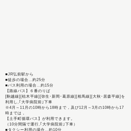
■JR弘前駅から
■徒歩の場合…約25分
■バス利用の場合…約15分
【路線バス】６番のりば
[駒越線][枯木平線][弥生･新岡･葛原線][相馬線][大秋･居森平線]を
利用し,｢大学病院前｣下車
※4月～11月の10時から18時まで，及び12月～3月の10時から17
時までは，
【土手町循環バス】が利用できます。
（10分間隔で運行,｢大学病院前｣下車）
■タクシー利用の場合…約10分