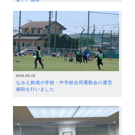
度）に採択
2026.05.19
なみえ創成小学校・中学校合同運動会の運営
補助を行いました