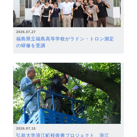
2026.07.27
福島県立福島高等学校がラドン・トロン測定
の研修を受講
2026.07.15
弘前大学浪江町桜復興プロジェクト 浪江