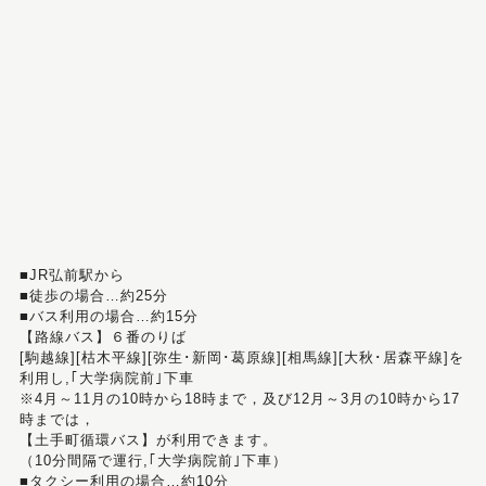
■JR弘前駅から
■徒歩の場合…約25分
■バス利用の場合…約15分
【路線バス】６番のりば
[駒越線][枯木平線][弥生･新岡･葛原線][相馬線][大秋･居森平線]を
利用し,｢大学病院前｣下車
※4月～11月の10時から18時まで，及び12月～3月の10時から17
時までは，
【土手町循環バス】が利用できます。
（10分間隔で運行,｢大学病院前｣下車）
■タクシー利用の場合…約10分