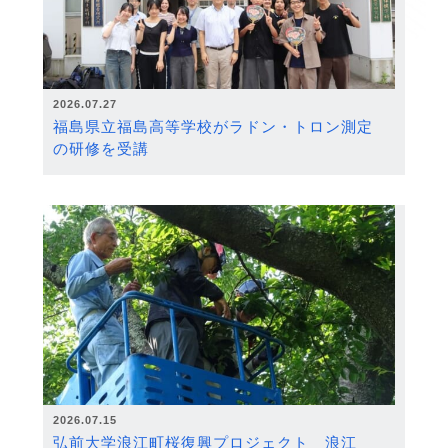
2026.07.27
福島県立福島高等学校がラドン・トロン測定
の研修を受講
2026.07.15
弘前大学浪江町桜復興プロジェクト 浪江