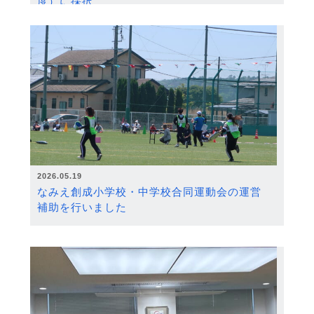
度）に採択
2026.05.19
なみえ創成小学校・中学校合同運動会の運営
補助を行いました