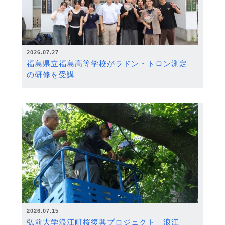
2026.07.27
福島県立福島高等学校がラドン・トロン測定
の研修を受講
2026.07.15
弘前大学浪江町桜復興プロジェクト 浪江