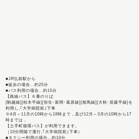
■JR弘前駅から
■徒歩の場合…約25分
■バス利用の場合…約15分
【路線バス】６番のりば
[駒越線][枯木平線][弥生･新岡･葛原線][相馬線][大秋･居森平線]を
利用し,｢大学病院前｣下車
※4月～11月の10時から18時まで，及び12月～3月の10時から17
時までは，
【土手町循環バス】が利用できます。
（10分間隔で運行,｢大学病院前｣下車）
■タクシー利用の場合…約10分