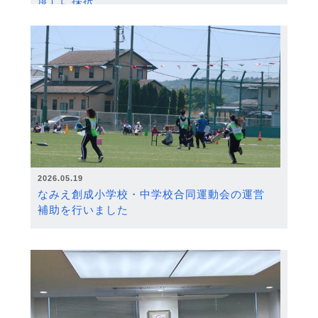
度）に採択
2026.05.19
なみえ創成小学校・中学校合同運動会の運営
補助を行いました