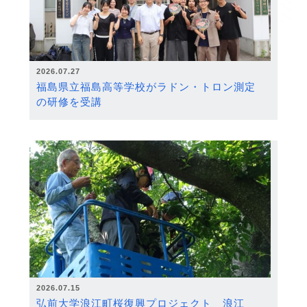
2026.07.27
福島県立福島高等学校がラドン・トロン測定
の研修を受講
2026.07.15
弘前大学浪江町桜復興プロジェクト 浪江