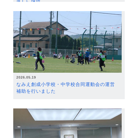
度）に採択
2026.05.19
なみえ創成小学校・中学校合同運動会の運営
補助を行いました