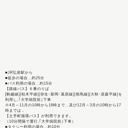
■JR弘前駅から
■徒歩の場合…約25分
■バス利用の場合…約15分
【路線バス】６番のりば
[駒越線][枯木平線][弥生･新岡･葛原線][相馬線][大秋･居森平線]を
利用し,｢大学病院前｣下車
※4月～11月の10時から18時まで，及び12月～3月の10時から17
時までは，
【土手町循環バス】が利用できます。
（10分間隔で運行,｢大学病院前｣下車）
■タクシー利用の場合…約10分