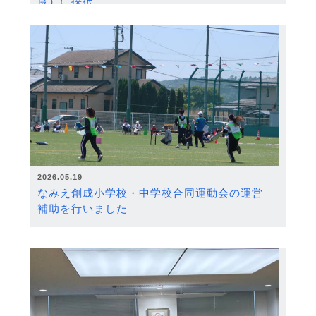
度）に採択
2026.05.19
なみえ創成小学校・中学校合同運動会の運営
補助を行いました