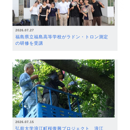
2026.07.27
福島県立福島高等学校がラドン・トロン測定
の研修を受講
2026.07.15
弘前大学浪江町桜復興プロジェクト 浪江