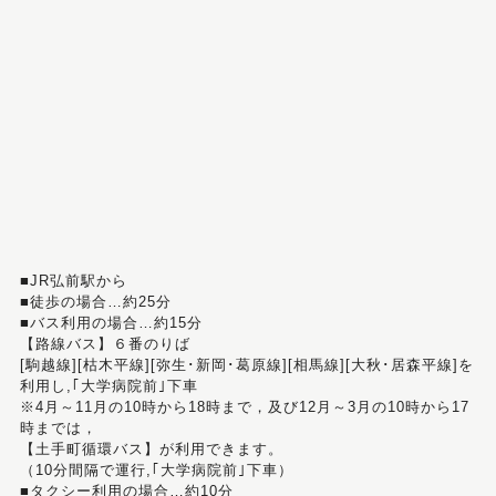
■JR弘前駅から
■徒歩の場合…約25分
■バス利用の場合…約15分
【路線バス】６番のりば
[駒越線][枯木平線][弥生･新岡･葛原線][相馬線][大秋･居森平線]を
利用し,｢大学病院前｣下車
※4月～11月の10時から18時まで，及び12月～3月の10時から17
時までは，
【土手町循環バス】が利用できます。
（10分間隔で運行,｢大学病院前｣下車）
■タクシー利用の場合…約10分