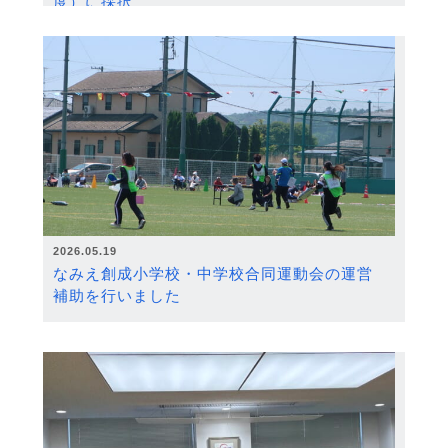
度）に採択
2026.05.19
なみえ創成小学校・中学校合同運動会の運営
補助を行いました