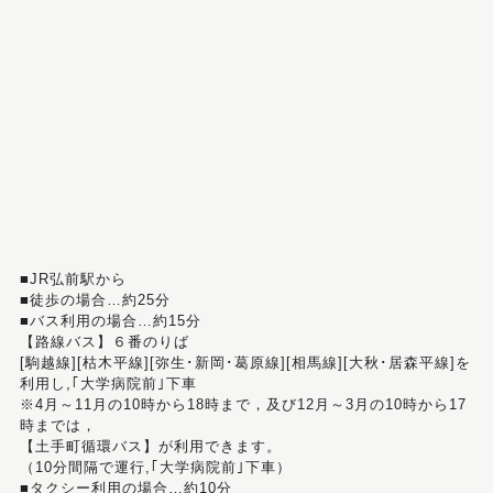
■JR弘前駅から
■徒歩の場合…約25分
■バス利用の場合…約15分
【路線バス】６番のりば
[駒越線][枯木平線][弥生･新岡･葛原線][相馬線][大秋･居森平線]を
利用し,｢大学病院前｣下車
※4月～11月の10時から18時まで，及び12月～3月の10時から17
時までは，
【土手町循環バス】が利用できます。
（10分間隔で運行,｢大学病院前｣下車）
■タクシー利用の場合…約10分