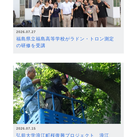
2026.07.27
福島県立福島高等学校がラドン・トロン測定
の研修を受講
2026.07.15
弘前大学浪江町桜復興プロジェクト 浪江