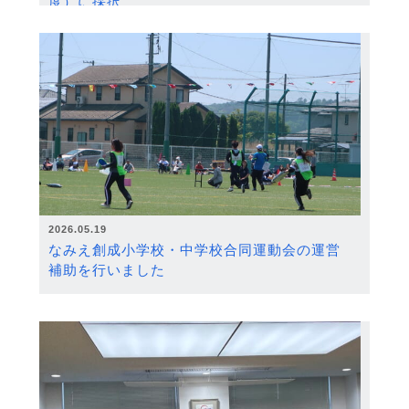
度）に採択
2026.05.19
なみえ創成小学校・中学校合同運動会の運営
補助を行いました