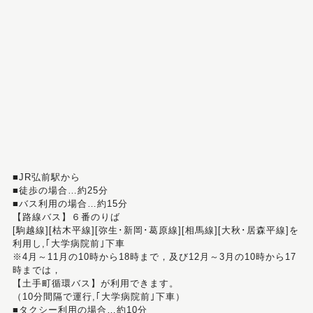
■JR弘前駅から
■徒歩の場合…約25分
■バス利用の場合…約15分
【路線バス】６番のりば
[駒越線][枯木平線][弥生･新岡･葛原線][相馬線][大秋･居森平線]を
利用し,｢大学病院前｣下車
※4月～11月の10時から18時まで，及び12月～3月の10時から17
時までは，
【土手町循環バス】が利用できます。
（10分間隔で運行,｢大学病院前｣下車）
■タクシー利用の場合…約10分