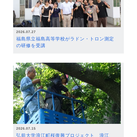
2026.07.27
福島県立福島高等学校がラドン・トロン測定
の研修を受講
2026.07.15
弘前大学浪江町桜復興プロジェクト 浪江