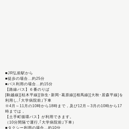
■JR弘前駅から
■徒歩の場合…約25分
■バス利用の場合…約15分
【路線バス】６番のりば
[駒越線][枯木平線][弥生･新岡･葛原線][相馬線][大秋･居森平線]を
利用し,｢大学病院前｣下車
※4月～11月の10時から18時まで，及び12月～3月の10時から17
時までは，
【土手町循環バス】が利用できます。
（10分間隔で運行,｢大学病院前｣下車）
■タクシー利用の場合…約10分