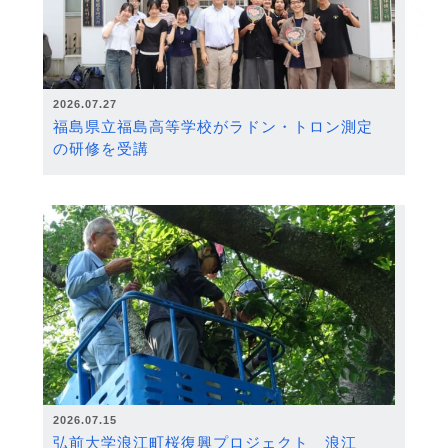
2026.07.27
福島県立福島高等学校がラドン・トロン測定
の研修を受講
2026.07.15
弘前大学浪江町桜復興プロジェクト 浪江