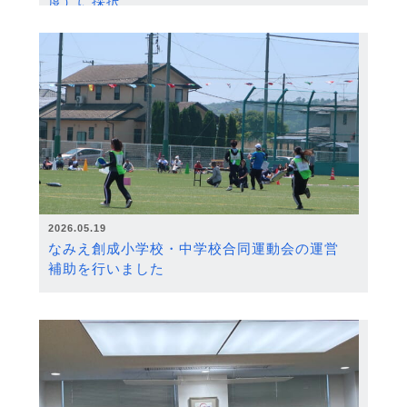
度）に採択
2026.05.19
なみえ創成小学校・中学校合同運動会の運営
補助を行いました