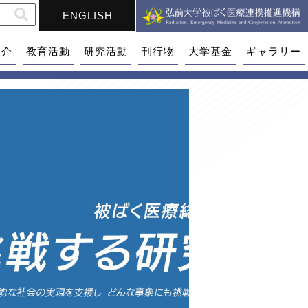
ENGLISH
紹介
教育活動
研究活動
刊行物
大学基金
ギャラリー