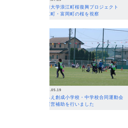
弘前大学浪江町桜復興プロジェクト
浪江町・富岡町の桜を視察
2026.05.19
なみえ創成小学校・中学校合同運動会
の運営補助を行いました