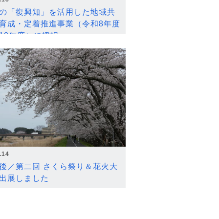
の「復興知」を活用した地域共
育成・定着推進事業（令和8年度
12年度）に採択
.14
後／第二回 さくら祭り＆花火大
出展しました