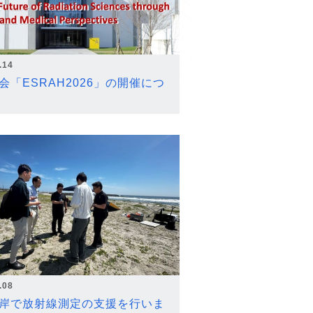
.14
会「ESRAH2026」の開催につ
.08
岸で放射線測定の支援を行いま