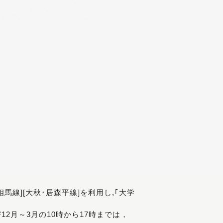
[相馬線][大秋･居森平線]を利用し,｢大学
び12月～3月の10時から17時までは，