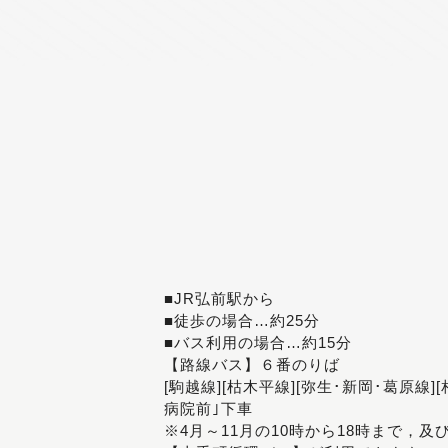
■JR弘前駅から
■徒歩の場合…約25分
■バス利用の場合…約15分
【路線バス】６番のりば
[駒越線][枯木平線][弥生･新岡･葛原線]
病院前｣下車
※4月～11月の10時から18時まで，及