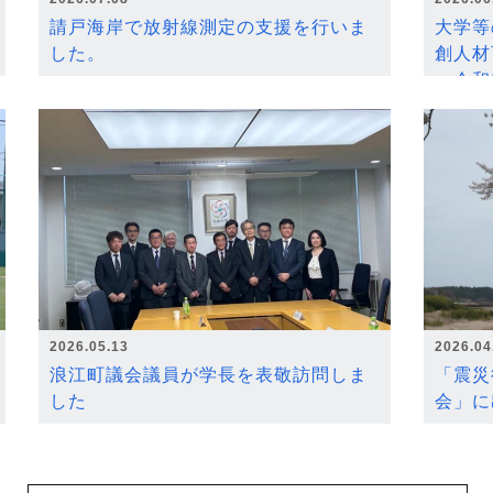
請戸海岸で放射線測定の支援を行いま
大学等
した。
創人材
～令和
2026.05.13
2026.04
浪江町議会議員が学長を表敬訪問しま
「震災
した
会」に