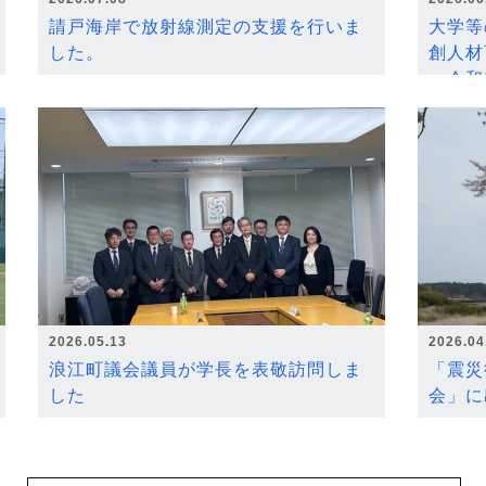
請戸海岸で放射線測定の支援を行いま
大学等
した。
創人材
～令和
2026.05.13
2026.04
浪江町議会議員が学長を表敬訪問しま
「震災
した
会」に