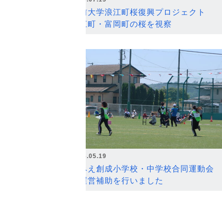
弘前大学浪江町桜復興プロジェクト
浪江町・富岡町の桜を視察
2026.05.19
なみえ創成小学校・中学校合同運動会
の運営補助を行いました