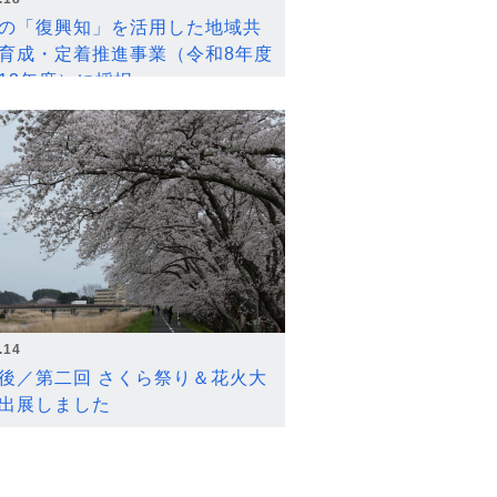
の「復興知」を活用した地域共
育成・定着推進事業（令和8年度
12年度）に採択
.14
後／第二回 さくら祭り＆花火大
出展しました