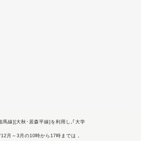
[相馬線][大秋･居森平線]を利用し,｢大学
び12月～3月の10時から17時までは，