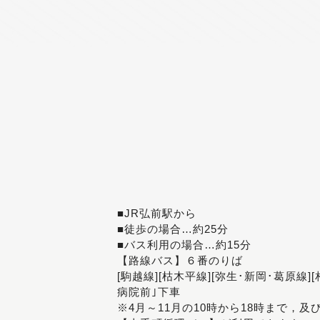
■JR弘前駅から
■徒歩の場合…約25分
■バス利用の場合…約15分
【路線バス】６番のりば
[駒越線][枯木平線][弥生･新岡･葛原線]
病院前｣下車
※4月～11月の10時から18時まで，及