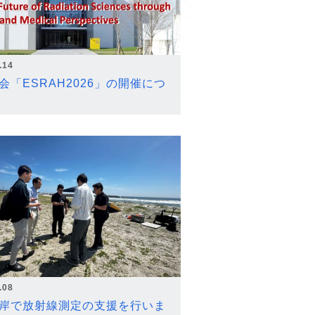
.14
会「ESRAH2026」の開催につ
.08
岸で放射線測定の支援を行いま