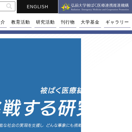
ENGLISH
紹介
教育活動
研究活動
刊行物
大学基金
ギャラリー