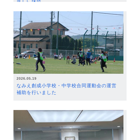
度）に採択
2026.05.19
なみえ創成小学校・中学校合同運動会の運営
補助を行いました