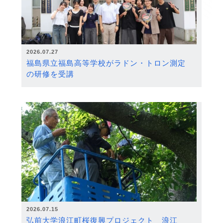
2026.07.27
福島県立福島高等学校がラドン・トロン測定
の研修を受講
2026.07.15
弘前大学浪江町桜復興プロジェクト 浪江