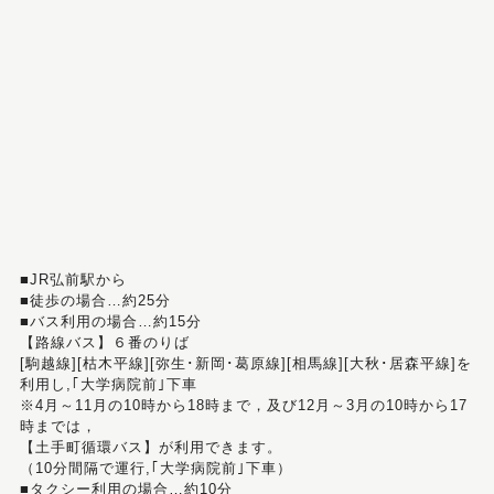
■JR弘前駅から
■徒歩の場合…約25分
■バス利用の場合…約15分
【路線バス】６番のりば
[駒越線][枯木平線][弥生･新岡･葛原線][相馬線][大秋･居森平線]を
利用し,｢大学病院前｣下車
※4月～11月の10時から18時まで，及び12月～3月の10時から17
時までは，
【土手町循環バス】が利用できます。
（10分間隔で運行,｢大学病院前｣下車）
■タクシー利用の場合…約10分