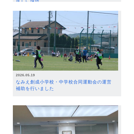
度）に採択
2026.05.19
なみえ創成小学校・中学校合同運動会の運営
補助を行いました