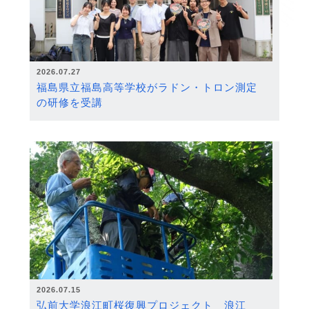
2026.07.27
福島県立福島高等学校がラドン・トロン測定
の研修を受講
2026.07.15
弘前大学浪江町桜復興プロジェクト 浪江