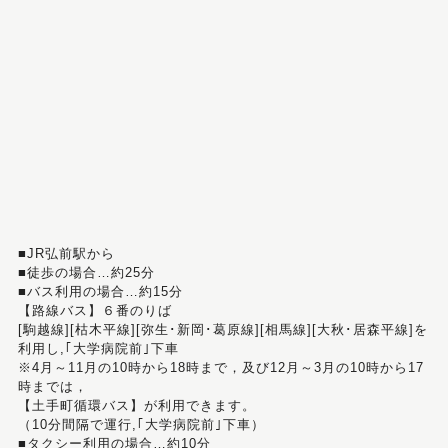
■JR弘前駅から
■徒歩の場合…約25分
■バス利用の場合…約15分
【路線バス】６番のりば
[駒越線][枯木平線][弥生･新岡･葛原線][相馬線][大秋･居森平線]を
利用し,｢大学病院前｣下車
※4月～11月の10時から18時まで，及び12月～3月の10時から17
時までは，
【土手町循環バス】が利用できます。
（10分間隔で運行,｢大学病院前｣下車）
■タクシー利用の場合…約10分