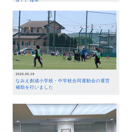
度）に採択
2026.05.19
なみえ創成小学校・中学校合同運動会の運営
補助を行いました