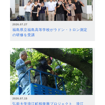
2026.07.27
福島県立福島高等学校がラドン・トロン測定
の研修を受講
2026.07.15
弘前大学浪江町桜復興プロジェクト 浪江