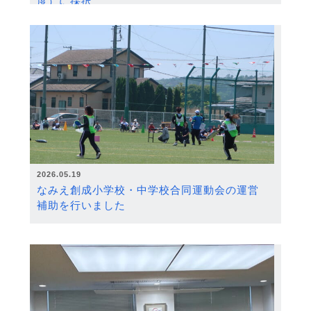
度）に採択
2026.05.19
なみえ創成小学校・中学校合同運動会の運営
補助を行いました