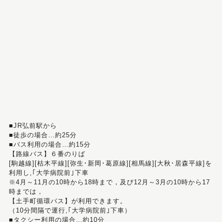
■JR弘前駅から
■徒歩の場合…約25分
■バス利用の場合…約15分
【路線バス】６番のりば
[駒越線][枯木平線][弥生･新岡･葛原線][相馬線][大秋･居森平線]を
利用し,｢大学病院前｣下車
※4月～11月の10時から18時まで，及び12月～3月の10時から17
時までは，
【土手町循環バス】が利用できます。
（10分間隔で運行,｢大学病院前｣下車）
■タクシー利用の場合…約10分