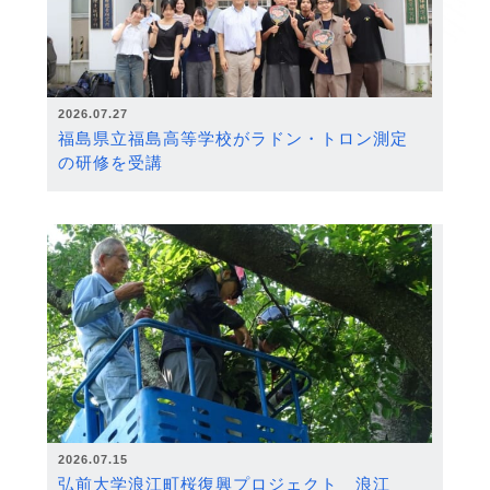
2026.07.27
福島県立福島高等学校がラドン・トロン測定
の研修を受講
2026.07.15
弘前大学浪江町桜復興プロジェクト 浪江