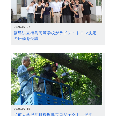
2026.07.27
福島県立福島高等学校がラドン・トロン測定
の研修を受講
2026.07.15
弘前大学浪江町桜復興プロジェクト 浪江