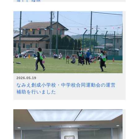
度）に採択
2026.05.19
なみえ創成小学校・中学校合同運動会の運営
補助を行いました