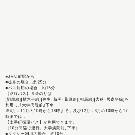
■JR弘前駅から
■徒歩の場合…約25分
■バス利用の場合…約15分
【路線バス】６番のりば
[駒越線][枯木平線][弥生･新岡･葛原線][相馬線][大秋･居森平線]を
利用し,｢大学病院前｣下車
※4月～11月の10時から18時まで，及び12月～3月の10時から17
時までは，
【土手町循環バス】が利用できます。
（10分間隔で運行,｢大学病院前｣下車）
■タクシー利用の場合…約10分