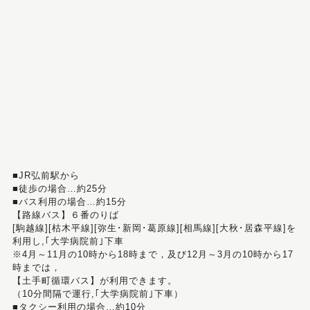
■JR弘前駅から
■徒歩の場合…約25分
■バス利用の場合…約15分
【路線バス】６番のりば
[駒越線][枯木平線][弥生･新岡･葛原線][相馬線][大秋･居森平線]を
利用し,｢大学病院前｣下車
※4月～11月の10時から18時まで，及び12月～3月の10時から17
時までは，
【土手町循環バス】が利用できます。
（10分間隔で運行,｢大学病院前｣下車）
■タクシー利用の場合…約10分