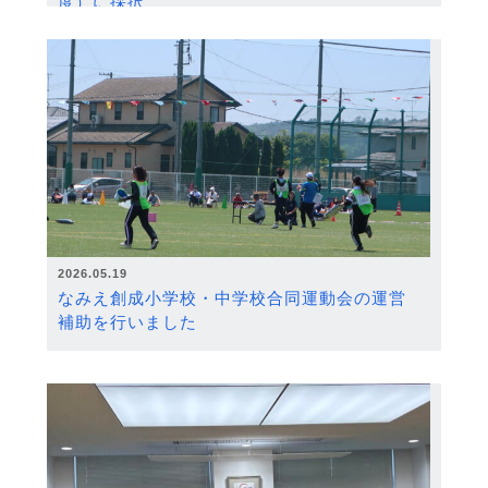
度）に採択
2026.05.19
なみえ創成小学校・中学校合同運動会の運営
補助を行いました