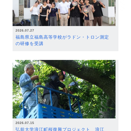
2026.07.27
福島県立福島高等学校がラドン・トロン測定
の研修を受講
2026.07.15
弘前大学浪江町桜復興プロジェクト 浪江