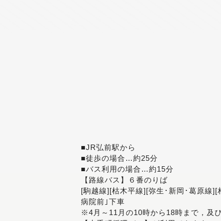
■JR弘前駅から
■徒歩の場合…約25分
■バス利用の場合…約15分
【路線バス】６番のりば
[駒越線][枯木平線][弥生･新岡･葛原線]
病院前｣下車
※4月～11月の10時から18時まで，及