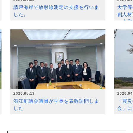
請戸海岸で放射線測定の支援を行いま
大学等
した。
創人材
～令和
2026.05.13
2026.04
浪江町議会議員が学長を表敬訪問しま
「震災
した
会」に