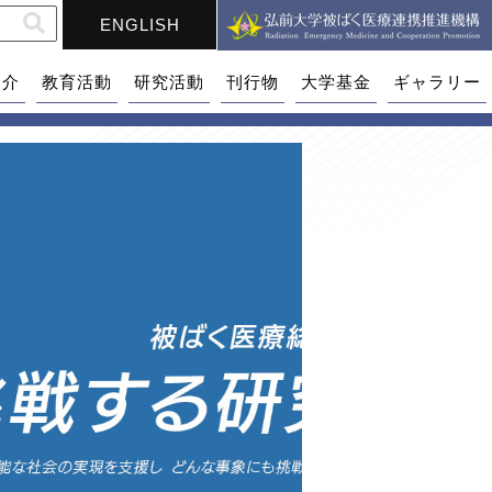
ENGLISH
紹介
教育活動
研究活動
刊行物
大学基金
ギャラリー