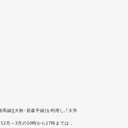
[相馬線][大秋･居森平線]を利用し,｢大学
び12月～3月の10時から17時までは，