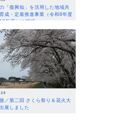
の「復興知」を活用した地域共
育成・定着推進事業（令和8年度
12年度）に採択
.14
後／第二回 さくら祭り＆花火大
出展しました