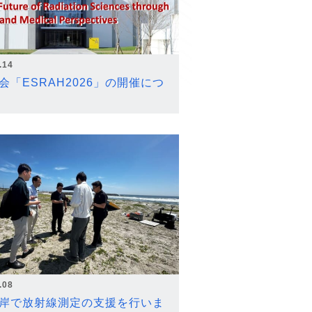
.14
会「ESRAH2026」の開催につ
.08
岸で放射線測定の支援を行いま