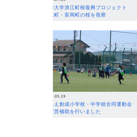
弘前大学浪江町桜復興プロジェクト
浪江町・富岡町の桜を視察
2026.05.19
なみえ創成小学校・中学校合同運動会
の運営補助を行いました